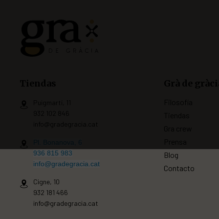
Tiendas
Grà de gràci
Filosofía
Puigmartí, 11
932 102 846
Tiendas
info@gradegracia.cat
Gra crew
Prensa
Pl. Bonanova, 6
936 815 983
Blog
info@gradegracia.cat
Contacto
Cigne, 10
932 181 466
info@gradegracia.cat