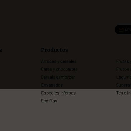
Env
a
Productos
Arroces y cereales
Frutas 
Cafés y chocolates
Frutos 
Cereals esmorzar
Legumb
Envasados
Superal
Especies, hierbas
Tes e i
Semillas