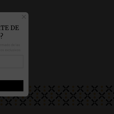
TE DE
?
ormado de las
os exclusivos