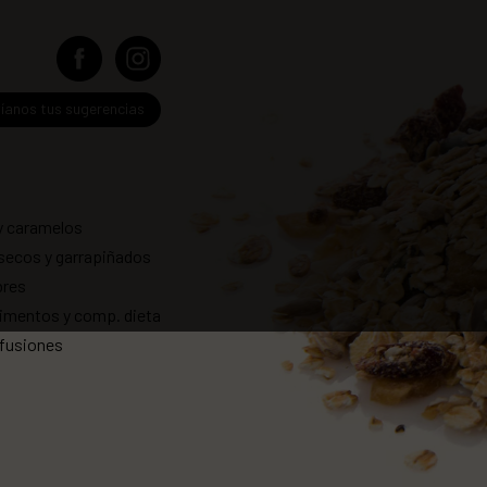
íanos tus sugerencias
y caramelos
secos y garrapiñados
res
imentos y comp. dieta
nfusiones