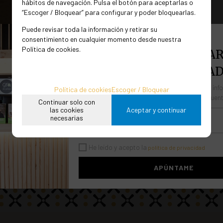
hábitos de navegación. Pulsa el botón para aceptarlas o
“Escoger / Bloquear” para configurar y poder bloquearlas.
Puede revisar toda la información y retirar su
consentimiento en cualquier momento desde nuestra
Política de cookies.
¿QUIERES FORMAS PAR
NUESTRA COMUNIDAD
Forma parte de nuestra comunidad, estarás inf
Política de cookies
Escoger / Bloquear
últimas novedades y podrás acceder a descuent
Continuar solo con
las cookies
Aceptar y continuar
necesarias
He leido y acepto la
política de privacidad