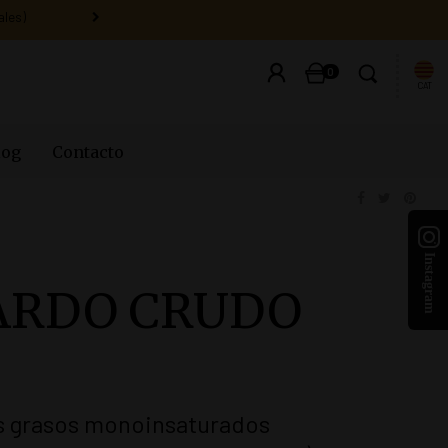
0
CAT
log
Contacto
ARDO CRUDO
s grasos monoinsaturados