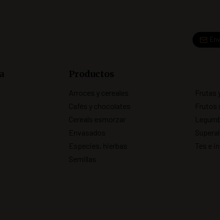
Env
a
Productos
Arroces y cereales
Frutas 
Cafés y chocolates
Frutos 
Cereals esmorzar
Legumb
Envasados
Superal
Especies, hierbas
Tes e i
Semillas