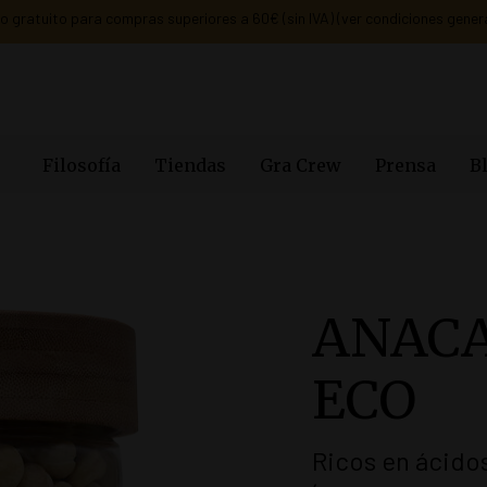
info@gradegracia.cat
· Lunes a Sábado: de 9 h a 21 h
Filosofía
Tiendas
Gra Crew
Prensa
B
ANAC
ECO
Ricos en ácido