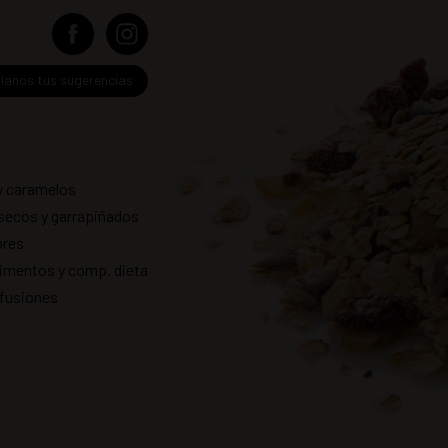
íanos tus sugerencias
y caramelos
secos y garrapiñados
res
imentos y comp. dieta
nfusiones