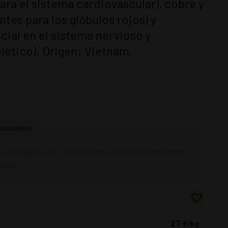
ara el sistema cardiovascular), cobre y
ntes para los glóbulos rojos) y
ial en el sistema nervioso y
ético). Origen: Vietnam.
 con yogur, etc. O bien para usar en recetas tanto
ces.
27
€
/kg