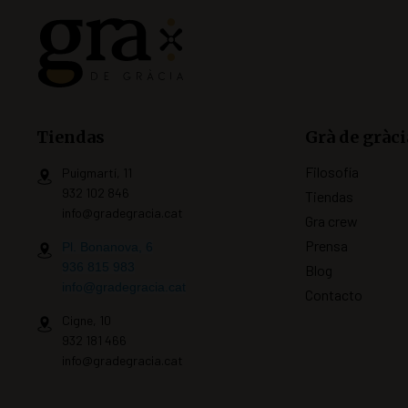
Tiendas
Grà de gràci
Filosofía
Puigmartí, 11
932 102 846
Tiendas
info@gradegracia.cat
Gra crew
Prensa
Pl. Bonanova, 6
936 815 983
Blog
info@gradegracia.cat
Contacto
Cigne, 10
932 181 466
info@gradegracia.cat