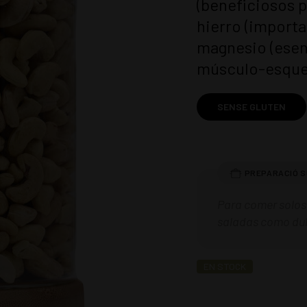
(beneficiosos p
hierro (importa
magnesio (esenc
músculo-esquel
SENSE GLUTEN
Para comer solos,
saladas como dul
EN STOCK