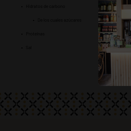
3
Hidratos de carbono
De los cuales azúcares
5
Proteínas
1
Sal
0