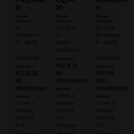
11
10
6
Dónde
Dónde
Dónde
estamos
estamos
estamos
C/
C/ Cigne,
Pl. de la
Puigmartí,
10 -
Bonanova,
11 - 08012
08012 -
6 - 08022
-
Barcelona
-
Barcelona
Barcelona
Contacto
932 18 14
Contacto
Contacto
932 10 28
66
-
936 815
46
-
info@gradegracia.cat
983
-
info@gradegracia.cat
info@gradegraci
Horario
Lunes a
Horario
Horario
Lunes a
sábado:
Lunes a
sábado:
de 9 h a
sábado:
de 9 h a
21 h
de 9 h a
21 h
Domingo:
21 h
Domingo:
cerrado
Domingo: