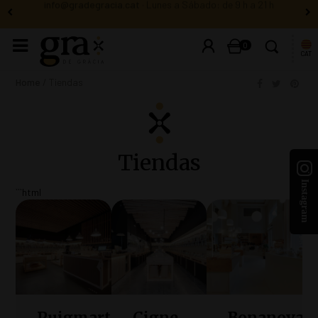
info@gradegracia.cat
· Lunes a Sábado: de 9 h a 21 h
0
CAT
Home
Tiendas
Tiendas
```html
Puigmartí,
Cigne,
Bonanova,