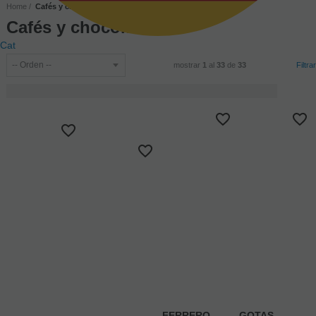
Home
Cafés y chocolates
Cafés y chocolates
Cat
mostrar
1
al
33
de
33
Filtrar
FERRERO
GOTAS