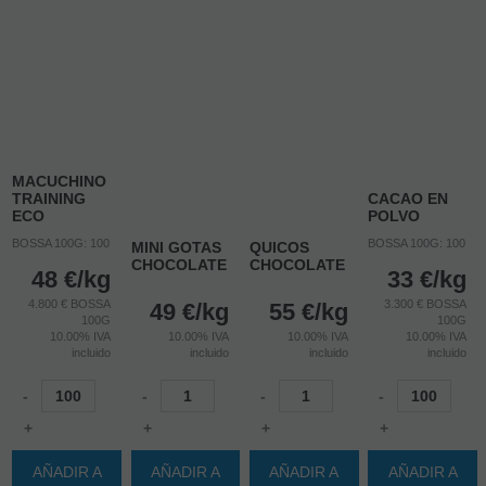
MACUCHINO
TRAINING
CACAO EN
ECO
POLVO
BOSSA 100G: 100
BOSSA 100G: 100
MINI GOTAS
QUICOS
CHOCOLATE
CHOCOLATE
48
€
/kg
33
€
/kg
4.800 € BOSSA
3.300 € BOSSA
49
€
/kg
55
€
/kg
100G
100G
10.00%
IVA
10.00%
IVA
10.00%
IVA
10.00%
IVA
incluido
incluido
incluido
incluido
-
-
-
-
+
+
+
+
AÑADIR A
AÑADIR A
AÑADIR A
AÑADIR A