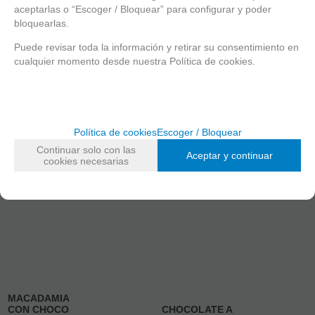
-
-
-
-
aceptarlas o “Escoger / Bloquear” para configurar y poder
bloquearlas.
+
+
+
+
Puede revisar toda la información y retirar su consentimiento en
AÑADIR A
AÑADIR A
AÑADIR A
AÑADIR A
cualquier momento desde nuestra Política de cookies.
CESTA
CESTA
CESTA
CESTA
Política de cookies
Escoger / Bloquear
Continuar solo con las
Aceptar y continuar
cookies necesarias
MACADAMIA
CON CHOCO
CHOCOLATE A