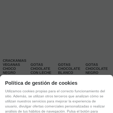
CRACKANIAS
VEGANAS
GOTAS
GOTAS
GOTAS
CHOCO
CHOOLATE
CHOCOLATE
CHOCOLATE
NEGRO
CON LECHE
BLANCO
NEGRO
BOSSA 100G: 100
BOSSA 100G: 100
BOSSA 100G: 100
BOSSA 100G: 100
Política de gestión de cookies
58
€
/kg
43
€
/kg
43
€
/kg
43
€
/kg
Utilizamos cookies propias para el correcto funcionamiento del
5.800 € BOSSA
4.300 € BOSSA
4.300 € BOSSA
4.300 € BOSSA
sitio. Además, se utilizan otros terceros que analizan cómo se
100G
100G
100G
100G
10.00%
IVA
10.00%
IVA
10.00%
IVA
10.00%
IVA
utilizan nuestros servicios para mejorar la experiencia de
incluido
incluido
incluido
incluido
usuario, divulgar ofertas comerciales personalizadas o realizar
análisis de tus hábitos de navegación. Pulsa el botón para