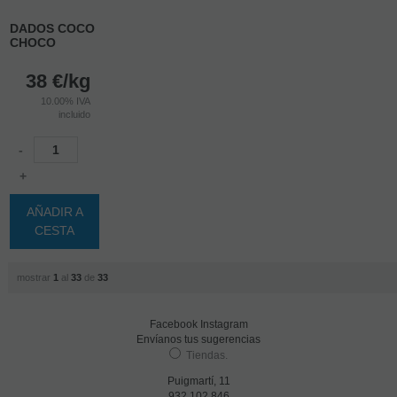
DADOS COCO
CHOCO
38
€
/kg
10.00%
IVA
incluido
-
+
AÑADIR A
CESTA
mostrar
1
al
33
de
33
Facebook
Instagram
Envíanos tus sugerencias
Tiendas
.
Puigmartí, 11
932 102 846