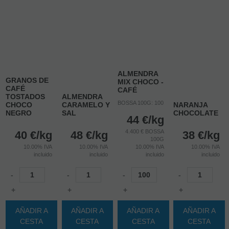
ALMENDRA
GRANOS DE
MIX CHOCO -
CAFÉ
CAFÉ
TOSTADOS
ALMENDRA
BOSSA 100G: 100
CHOCO
CARAMELO Y
NARANJA
NEGRO
SAL
CHOCOLATE
44
€
/kg
4.400 € BOSSA
40
€
/kg
48
€
/kg
38
€
/kg
100G
10.00%
IVA
10.00%
IVA
10.00%
IVA
10.00%
IVA
incluido
incluido
incluido
incluido
-
-
-
-
+
+
+
+
AÑADIR A
AÑADIR A
AÑADIR A
AÑADIR A
CESTA
CESTA
CESTA
CESTA