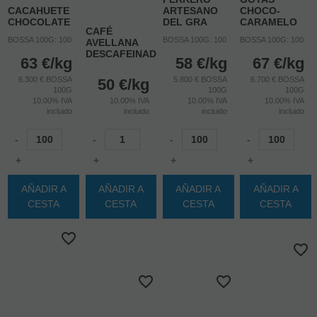
CACAHUETE
ARTESANO
CHOCO-
CHOCOLATE
DEL GRA
CARAMELO
CAFÉ
BOSSA 100G: 100
BOSSA 100G: 100
BOSSA 100G: 100
AVELLANA
DESCAFEINADO
63
€
/kg
58
€
/kg
67
€
/kg
6.300 € BOSSA
5.800 € BOSSA
6.700 € BOSSA
50
€
/kg
100G
100G
100G
10.00%
IVA
10.00%
IVA
10.00%
IVA
10.00%
IVA
incluido
incluido
incluido
incluido
-
-
-
-
+
+
+
+
AÑADIR A
AÑADIR A
AÑADIR A
AÑADIR A
CESTA
CESTA
CESTA
CESTA