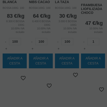
BLANCA
NIBS CACAO
LA TAZA
FRAMBUESA
BOSSA 100G: 100
BOSSA 100G: 100
BOSSA 100G: 100
LIOFILIZADA
CHOCO
83
€
/kg
64
€
/kg
30
€
/kg
8.300 € BOSSA
6.400 € BOSSA
3.000 € BOSSA
47
€
/kg
100G
100G
100G
10.00%
IVA
10.00%
IVA
10.00%
IVA
10.00%
IVA
incluido
incluido
incluido
incluido
-
-
-
-
+
+
+
+
AÑADIR A
AÑADIR A
AÑADIR A
AÑADIR A
CESTA
CESTA
CESTA
CESTA