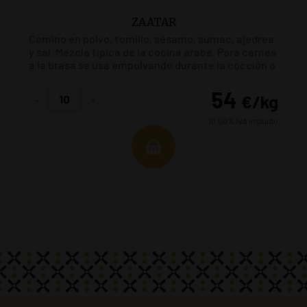
ZAATAR
Comino en polvo, tomillo, sésamo, sumac, ajedrea
y sal. Mezcla típica de la cocina árabe. Para carnes
a la brasa se usa empolvando durante la cocción o
marinando previamente con yogur, aceite y
zaatar.
54
€
/kg
-
+
10.00%
IVA incluido