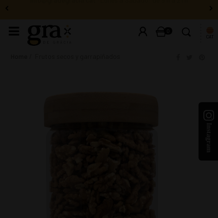
info@gradegracia.cat
· Lunes a Sábado: de 9 h a 21 h
0
CAT
Home
Frutos secos y garrapiñados